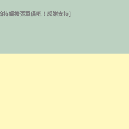
翰持續擴張軍備吧！感謝支持]