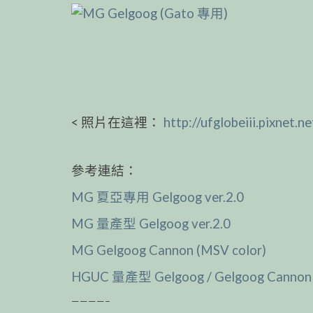
< 照片在這裡：
http://ufglobeiii.pixnet
參考連結：
MG 夏亞專用 Gelgoog ver.2.0
MG 量產型 Gelgoog ver.2.0
MG Gelgoog Cannon (MSV color)
HGUC 量產型 Gelgoog / Gelgoog Cannon
————–