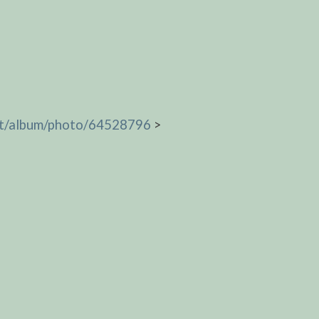
.net/album/photo/64528796
>