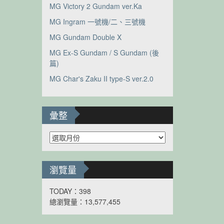
MG Victory 2 Gundam ver.Ka
MG Ingram 一號機/二、三號機
MG Gundam Double X
MG Ex-S Gundam / S Gundam (後
篇)
MG Char's Zaku II type-S ver.2.0
彙整
彙
整
瀏覽量
TODAY：398
總瀏覽量：13,577,455