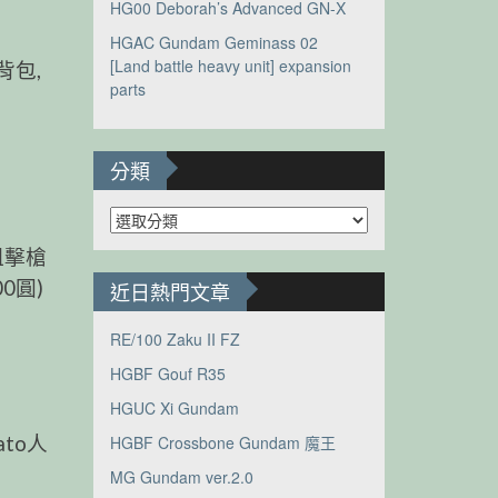
HG00 Deborah’s Advanced GN-X
HGAC Gundam Geminass 02
[Land battle heavy unit] expansion
背包,
parts
分類
分
類
狙擊槍
0圓)
近日熱門文章
RE/100 Zaku II FZ
HGBF Gouf R35
HGUC Xi Gundam
HGBF Crossbone Gundam 魔王
to人
MG Gundam ver.2.0