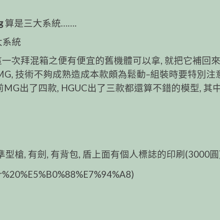
g
算是三大系統…….
大系統
一次拜混箱之便有便宜的舊機體可以拿,
就把它補回
MG, 技術不夠成熟造成本
款頗為鬆動–組裝時要特別注
前
MG出了四款, HGUC出了三款都還算不錯的模型, 其
準型槍, 有劍, 有背包, 盾上面有個人標誌的印刷(3000圓