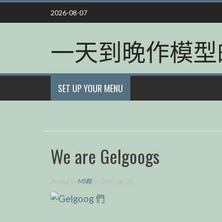
Skip
2026-08-07
to
content
一天到晚作模型
SET UP YOUR MENU
We are Gelgoogs
Posted By
MS翰
on 2007-08-28