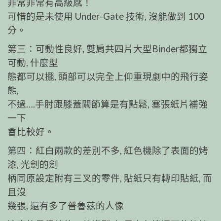
非常非常有高級感！
可惜的是未使用 Under-Gate 技術, 沒能做到 100
分。
第三：可動性良好, 雙肩共四片大型Binder都獨立
可動, 什麼型
態都可以擺, 頭部可以完全上仰重現劇中的飛行姿
態,
不過….手肘跟膝蓋關節算是有點鬆, 塞張紙片補強
一下
會比較好。
第四：紅白兩款的差別不多, 紅色機除了表面的烤
漆, 光劍的劍
柄同原設定附有三叉的零件, 貼紙只有轉印貼紙, 而
且沒
幾張, 還有多了普魯茲的人像