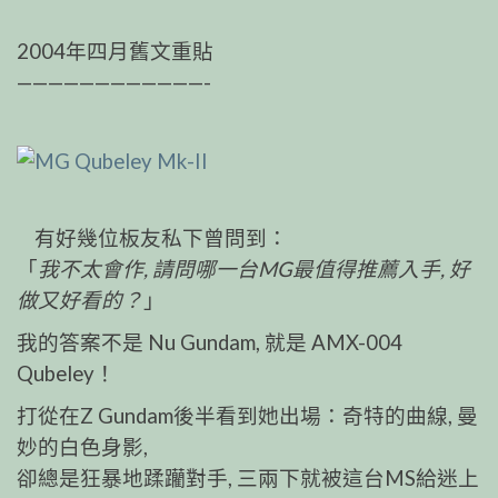
2004年四月舊文重貼
————————————-
有好幾位板友私下曾問到：
「
我不太會作, 請問哪一台MG最值得推薦入手, 好
做又好看的？
」
我的答案不是 Nu Gundam, 就是 AMX-004
Qubeley！
打從在Z Gundam後半看到她出場：奇特的曲線, 曼
妙的白色身影,
卻總是狂暴地蹂躪對手, 三兩下就被這台MS給迷上