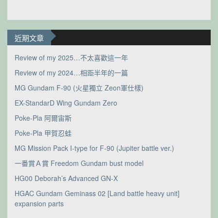
近期文章
Review of my 2025…不太喜歡這一年
Review of my 2024…相距半年的一篇
MG Gundam F-90 (火星獨立 Zeon軍仕樣)
EX-StandarD Wing Gundam Zero
Poke-Pla 阿爾宙斯
Poke-Pla 甲賀忍蛙
MG Mission Pack I-type for F-90 (Jupiter battle ver.)
一番賞Ａ賞 Freedom Gundam bust model
HG00 Deborah’s Advanced GN-X
HGAC Gundam Geminass 02 [Land battle heavy unit]
expansion parts