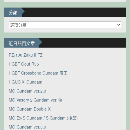
分類
分
類
近日熱門文章
RE/100 Zaku II FZ
HGBF Gouf R35
HGBF Crossbone Gundam 魔王
HGUC Xi Gundam
MG Gundam ver.2.0
MG Victory 2 Gundam ver.Ka
MG Gundam Double X
MG Ex-S Gundam / S Gundam (後篇)
MG Gundam ver.3.0