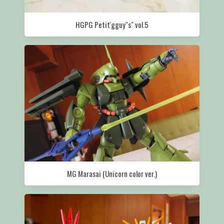
HGPG Petit'gguy"s" vol.5
MG Marasai (Unicorn color ver.)