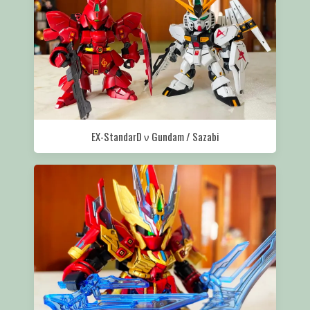
EX-StandarD ν Gundam / Sazabi