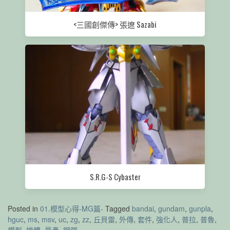
<三國創傑傳> 張遼 Sazabi
S.R.G-S Cybaster
Posted in
01.模型心得-MG篇-
Tagged
bandai
,
gundam
,
gunpla
,
hguc
,
ms
,
msv
,
uc
,
zg
,
zz
,
丘貝雷
,
外傳
,
套件
,
強化人
,
普拉
,
普魯
,
模型
,
機體
,
量產
,
鋼彈