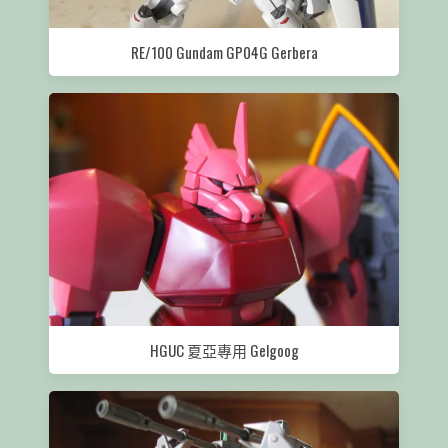
RE/100 Gundam GP04G Gerbera
HGUC 夏亞專用 Gelgoog