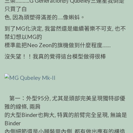
三架……….G Generation的 Qubeley三連星我倒是
只買了白
色, 因為頭塑得滿差的….像蝌蚪。
到了MG化決定, 我當然還是繼續著樂不可支, 也不
禁幻想以MG的
標準能把Neo Zeon的旗機做到什麼程度……
沒失望！！我真的覺得這台模型做得很棒
第一：外型95分, 尤其是頭部完美呈現獨特卻優
雅的線條, 兩肩
的大型Binder也夠大, 特異的前臂完全呈現, 無論是
Binder
內側細節還是小腿裝甲內側, 都有做出應有的構造,