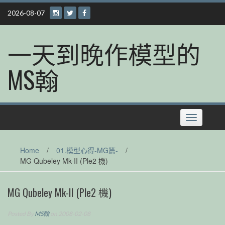
Skip
2026-08-07
to
content
一天到晚作模型的
MS翰
Toggle
navigation
Home
/
01.模型心得-MG篇-
/
MG Qubeley Mk-II (Ple2 機)
MG Qubeley Mk-II (Ple2 機)
Posted By
MS翰
on 2008-02-08