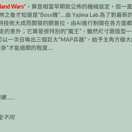
sland Wars
“，算是相當早期就公佈的機械設定，但一
知道是”Boss機”….由 Yajima Lab.為了對最新
時技術大成而開發的鋼普拉，由AI進行制御在各方面
走的意外；它算是很特別的”魔王”，雖然尺寸跟造型
可以一次召喚出三個巨大”MAP兵器”，給予主角方極大
掛”才能過關的程度….
撇……
完全不同