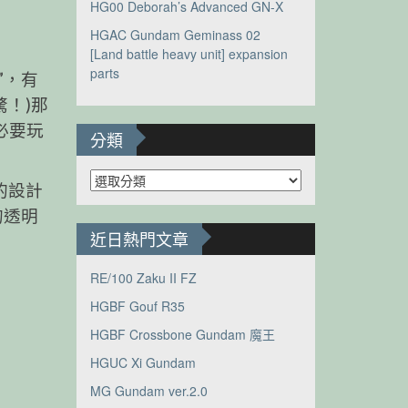
HG00 Deborah’s Advanced GN-X
HGAC Gundam Geminass 02
[Land battle heavy unit] expansion
parts
”，有
驚！)那
必要玩
分類
分
的設計
類
的透明
近日熱門文章
RE/100 Zaku II FZ
HGBF Gouf R35
HGBF Crossbone Gundam 魔王
HGUC Xi Gundam
MG Gundam ver.2.0