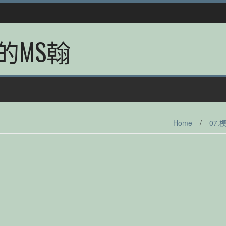
的MS翰
Home
/
07.