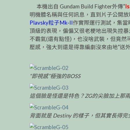
本機出自 Gundam Build Fighter外傳”
I
明機體名稱與任何訊息，直到片子公開放映之後才
Plavsky粒子Mk-II
作實際運行測試，集當
頂級的表現，偏偏又很老梗地出現失控暴
不霸氣(還有點怪)，也沒啥武裝，但竟然
壓感，強大到還是得靠編劇沒來由地”送外
“即視感”極強的BOSS
這個臉是怪還是特色？ZG的尖臉加上那兩
背面就是 Destiny 的樣子，但其實長得