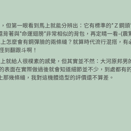
但第一眼看到馬上就能分辨出：它有標準的”Ｚ鋼頭
背著與”命運翅膀”非常相似的背包，再定睛一看–(震
巴上怎麼會有鋼彈臉的兩條縫？就算時代流行混搭，有
怪到翻跟斗啊！
上就給人很樸素的感覺，但其實並不然：大河原邦男
的表面在實際做過後就會知道細節並不少，到處都有
了臉上那幾條縫，我對這機體造型的評價還不算差。