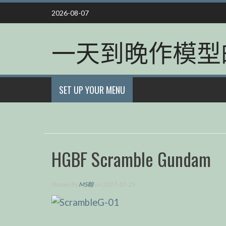
Skip
2026-08-07
to
content
一天到晚作模型
SET UP YOUR MENU
HGBF Scramble Gundam
Posted By
MS翰
on 2017-10-25