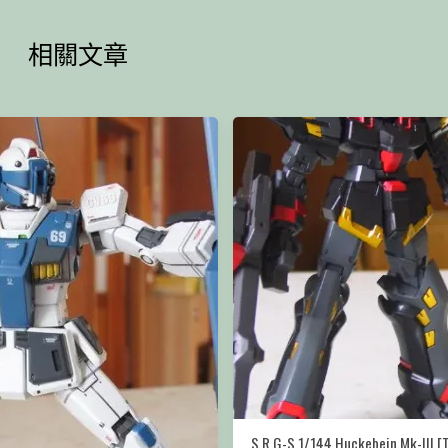
相關文章
S.R.G-S 1/144 Huckebein Mk-III [