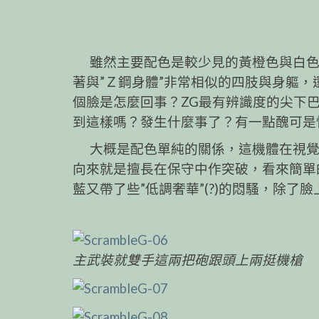
雖然主要配色是較少見的黃橙色與白色，
著與”Ｚ鋼身體”非常相似的四肢與身軀，還
個臉是怎麼回事？ZG最有辨識度的尖下
到這樣嗎？發生什麼事了？有一點醜可是
大概是配色單純的關係，這機體在視覺
向來就是擅長在保守中作突破，看來簡單
藍又帶了些”低調奢華”(?)的悶騷，除
主武裝就雙手這兩把砲跟頭上兩挺機槍