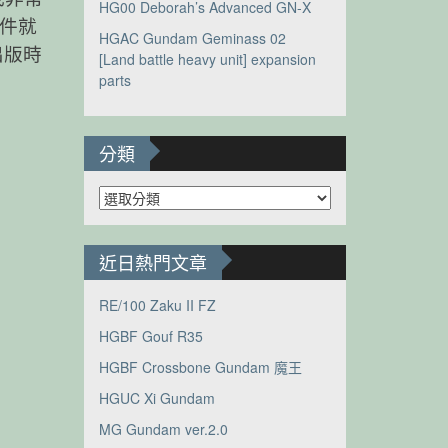
HG00 Deborah’s Advanced GN-X
零件就
HGAC Gundam Geminass 02
出版時
[Land battle heavy unit] expansion
parts
分類
分
類
近日熱門文章
RE/100 Zaku II FZ
HGBF Gouf R35
HGBF Crossbone Gundam 魔王
HGUC Xi Gundam
MG Gundam ver.2.0