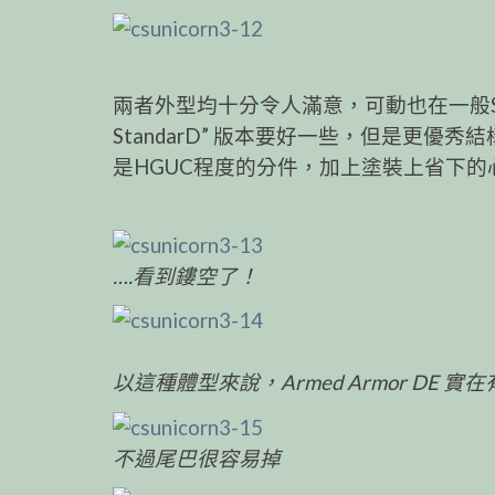
兩者外型均十分令人滿意，可動也在一般S
StandarD” 版本要好一些，但是更
是HGUC程度的分件，加上塗裝上省下
….看到鏤空了！
以這種體型來說，Armed Armor DE 實
不過尾巴很容易掉