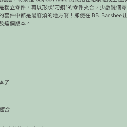
是獨立零件，再以形狀”刁鑽”的零件夾合，少數幾個
中都是最麻煩的地方啊！即使在 BB. Banshee 
及這個版本。
本了
適合