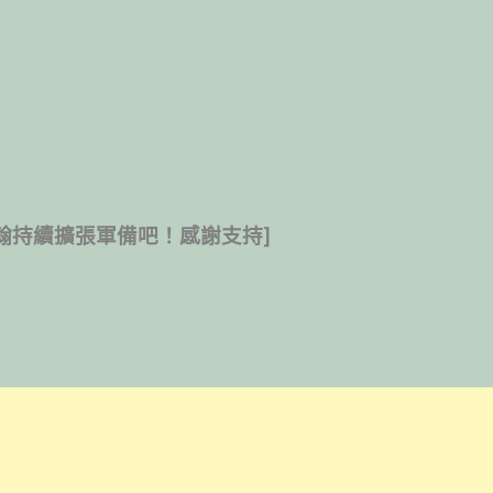
翰持續擴張軍備吧！感謝支持]