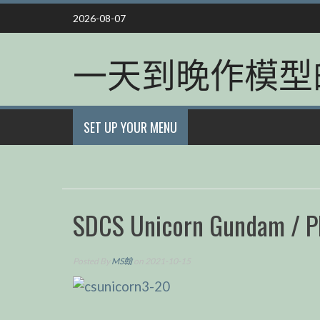
Skip
2026-08-07
to
content
一天到晚作模型
SET UP YOUR MENU
SDCS Unicorn Gundam / Ph
Posted By
MS翰
on 2021-10-15