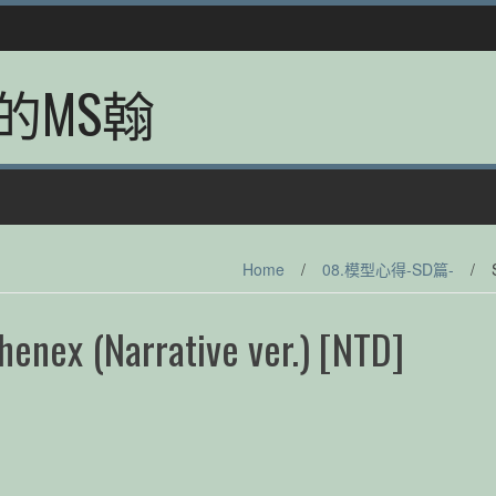
的MS翰
Home
/
08.模型心得-SD篇-
/
enex (Narrative ver.) [NTD]