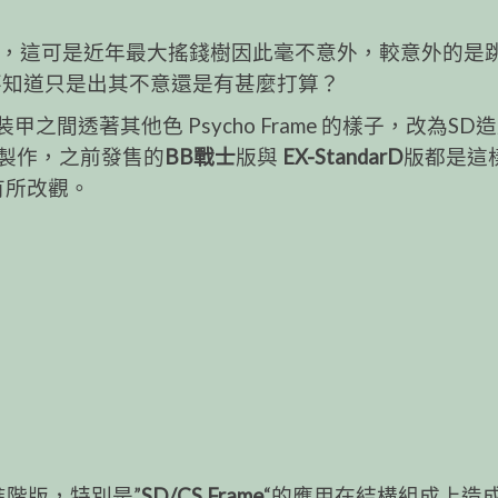
dam 上面，這可是近年最大搖錢樹因此毫不意外，較意外的是
ex….不知道只是出其不意還
是有甚麼打算？
白色裝甲之間透著其他色 Psycho Frame 的樣子，改為SD
製作，之前發售的
BB戰士
版與
EX-StandarD
版都是這
有所改觀。
進階版，特別是”
SD/CS Frame
“的應用在結構組成上造