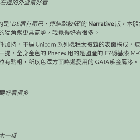
覺得右邊的外型最好看
用的是”
DE盾有尾巴、連結點較低
“的
Narrative
版，本體
的獨角獸更具氣勢，我覺得好看很多。
持，不過 Unicorn 系列機種太複雜的表面構成，
全身金色的 Phenex 用的是國產的 E7硝基漆 M-
有點粗，所以色澤方面略遜愛用的 GAIA系金屬漆。
要好看很多
太一樣