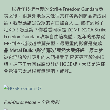
以近年技術重製的 Strike Freedom Gundam 發
表之後，很意外地並未像往常在各系列商品造成討
論，我想應該是受眾的胃口被養大……被撐到鬆了
吧XD！怎麼說？你看看同樣是 ZGMF-X20A Strike
Freedom Gundam 攻擊自由這機體，近年的形象從
MG到PG越改越華麗美型，最嚴重的影響是
完成
品 Metal Build 版的”魔改”竟然大受好評
，原本就
被它浮誇設計吸引的人們接受了
更更更浮誇
的MB
版，這下子看回歸原設計的HGCE版，大概是這樣
會覺得它太過樸實無趣吧，或許….
Full-Burst Mode ~ 全砲發射