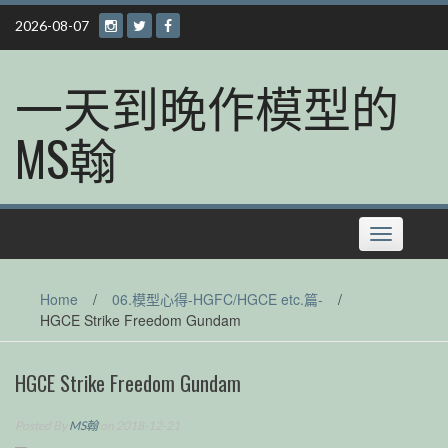
Skip
2026-08-07
to
content
一天到晚作模型的
MS翰
Toggle
navigation
Home
/
06.模型心得-HGFC/HGCE etc.篇-
/
HGCE Strike Freedom Gundam
HGCE Strike Freedom Gundam
Posted By
MS翰
on 2018-12-21