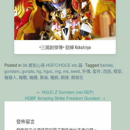
<三國創傑傳> 貂蟬 Kshatriya
Posted in
06.模型心得-HGFC/HGCE etc.篇-
Tagged
bandai
,
gundam
,
gunpla
,
hg
,
hguc
,
mg
,
ms
,
seed
,
外傳
,
套件
,
改造
,
模型
,
機器人
,
機戰
,
機體
,
異端
,
種鋼
,
鋼彈
,
鋼普拉
Post
←
HGUC Z Gundam (ver.GEP)
navigation
HGBF Amazing Strike Freedom Gundam
→
發佈留言
發佈留言必須填寫的電子郵件地址不會公開。