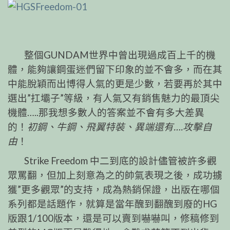
整個GUNDAM世界中曾出現過成百上千的機
體，能夠讓鋼蛋迷們留下印象的並不會多，而在其
中能脫穎而出博得人氣的更是少數，若要再於其中
選出”扛壩子”等級，有人氣又有銷售魅力的最頂尖
機體…..那我想多數人的答案並不會有多大差異
的！
初鋼、牛鋼、飛翼特裝、異端還有….攻擊自
由
！
Strike Freedom 中二到底的設計儘管被許多觀
眾罵翻，但加上刻意為之的帥氣表現之後，成功擄
獲”更多觀眾”的支持，成為熱銷保證，出版在哪個
系列都是話題作，就算是當年醜到翻醜到廢的HG
版跟1/100版本，還是可以賣到嚇嚇叫，修稿修到