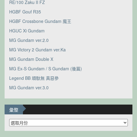
RE/100 Zaku II FZ
HGBF Gouf R35
HGBF Crossbone Gundam 魔王
HGUC Xi Gundam
MG Gundam ver.2.0
MG Victory 2 Gundam ver.Ka
MG Gundam Double X
MG Ex-S Gundam / S Gundam (後篇)
Legend BB 頑馱無 真惡參
MG Gundam ver.3.0
彙整
彙
整