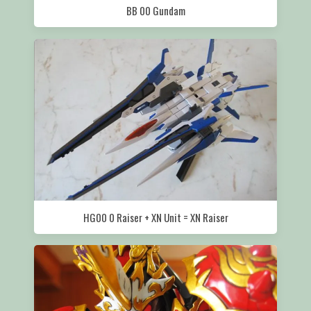
BB 00 Gundam
HG00 0 Raiser + XN Unit = XN Raiser