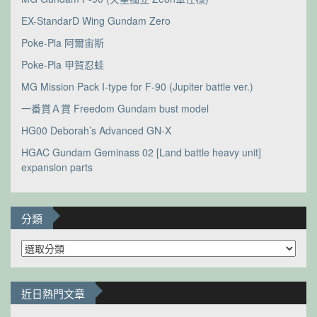
EX-StandarD Wing Gundam Zero
Poke-Pla 阿爾宙斯
Poke-Pla 甲賀忍蛙
MG Mission Pack I-type for F-90 (Jupiter battle ver.)
一番賞Ａ賞 Freedom Gundam bust model
HG00 Deborah’s Advanced GN-X
HGAC Gundam Geminass 02 [Land battle heavy unit]
expansion parts
分類
分
類
近日熱門文章