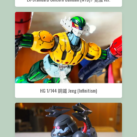
HG 1/144 鋼鐵 Jeeg (Infinitism)