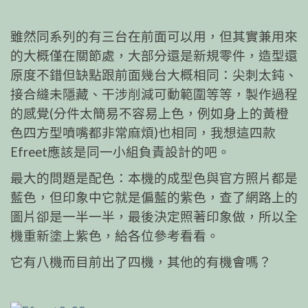
雖然同系列的有三台在前面可以用，但其實兼用來
的大概僅在關節處，大部分還是新規零件，造型還
原度不錯但缺點跟前面幾台大概相同：尖刺太鈍、
接合縫未隱藏、干涉削減可動範圍等等，製作過程
的感覺(分件太簡易不容易上色，例如身上的黃橙
色四方型噴嘴都非常麻煩)也相同，我想這四款
Efreet應該是同一小組負責設計的吧。
最大的問題是配色：本機的成型色與官方照片都是
藍色，但印象中它就是偏藍的紫色，查了網路上的
圖片卻是一半一半，最後決定照著印象做，所以全
機重新塗上紫色，給各位參考看看。
它有八機而目前出了四機，其他的有機會嗎？