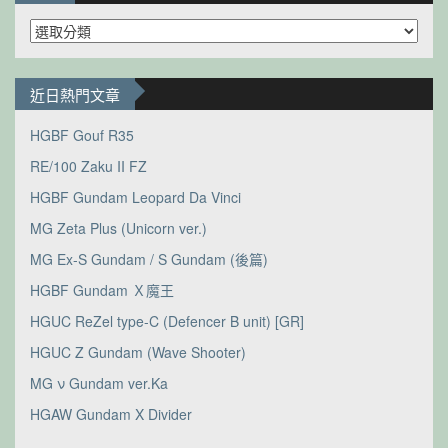
分
類
近日熱門文章
HGBF Gouf R35
RE/100 Zaku II FZ
HGBF Gundam Leopard Da Vinci
MG Zeta Plus (Unicorn ver.)
MG Ex-S Gundam / S Gundam (後篇)
HGBF Gundam Ｘ魔王
HGUC ReZel type-C (Defencer B unit) [GR]
HGUC Z Gundam (Wave Shooter)
MG ν Gundam ver.Ka
HGAW Gundam X Divider