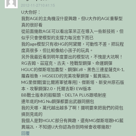
2012-11-2710:41:15
U大你好：
我對AGE的主角機沒什麼興趣，但U大作的AGE重擊型
真的很好看
從前面幾款AGE可以看出笨呆正在導入一些新技術，但
似乎只會使模型的支撐力每況愈下而已
我的age模型只有收HG的阿黛爾，可動性不差，把玩程
度高很多，但比較像給小孩子的玩具。
另外我最近看到明年度要出的模型坑，不愧是大坑啊！
RG吉姆、茲寇克、古夫、陸戰型鋼彈、命運鋼彈
HGUC的傑斯塔加農型、鋼彈Ez8、黑色三連星薩克R-1,
羅森祖魯，HGSEED的完美攻擊鋼彈、藍異端2L
MG里傑爾[雷比爾將軍號專用]、傑斯塔、新安州原石版
本、攻擊鋼彈2.0，托爾吉斯I EW版本
BB戰士版本的殺驅頭、DELTA PLUS跟噴射座
連年底的MG Nu鋼彈都要出武器同捆包
我的天哪，萬代越出越多了啊！擺明要來把我們的荷包
搞到見底的
我個人是對HGUC部分有興趣，還有MG傑斯塔跟HG藍
異端2L，不知道U大你認為你到時候會收哪幾款?
回覆