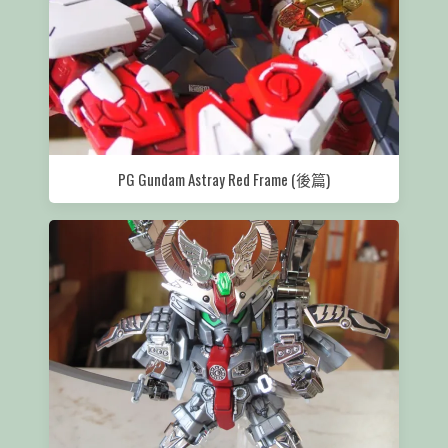
PG Gundam Astray Red Frame (後篇)