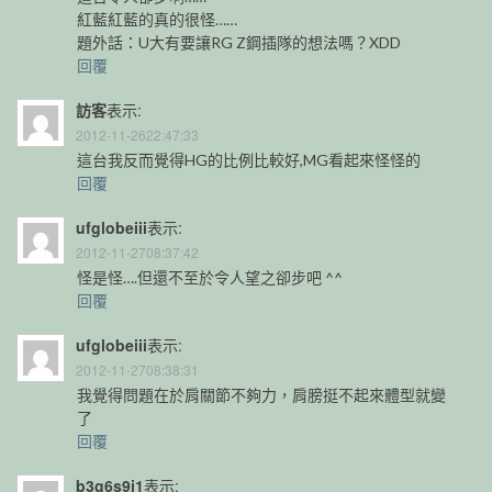
紅藍紅藍的真的很怪……
題外話：U大有要讓RG Z鋼插隊的想法嗎？XDD
回覆
訪客
表示:
2012-11-2622:47:33
這台我反而覺得HG的比例比較好,MG看起來怪怪的
回覆
ufglobeiii
表示:
2012-11-2708:37:42
怪是怪….但還不至於令人望之卻步吧 ^^
回覆
ufglobeiii
表示:
2012-11-2708:38:31
我覺得問題在於肩關節不夠力，肩膀挺不起來體型就變
了
回覆
b3g6s9j1
表示: