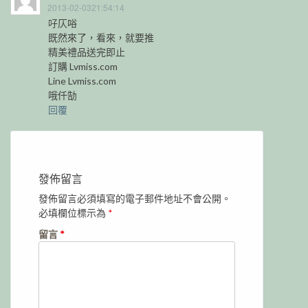
2013-02-0321:54:14
吇仄唂
既然來了，看來，就要推
精美禮品送完即止
訂購 Lvmiss.com
Line Lvmiss.com
哦仟勂
回覆
發佈留言
發佈留言必須填寫的電子郵件地址不會公開。
必填欄位標示為
*
留言
*