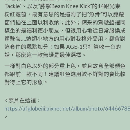
Tackle”、以及”膝擊Beam Knee Kick”的14跟光束
粉紅蘿蔔，最有意思的是還附了把”魚骨”可以讓蘿
蔔們插在上面以利收納；此外；精采的駕駛艙裡同
樣坐的是福利德小朋友，但很用心地從日常服換成
駕駛裝….這類小地方的用心對我格外受用，都會對
這套件的觀點加分！如果 AGE-1只打算收一台的
話，那麼這一款無疑是最佳選擇。
一樣對白色以外的部分重上色，並且故意全部顏色
都跟前一款不同！建議紅色選用較不鮮豔的會比較
對得上它的形象。
< 照片在這裡：
https://ufglobeiii.pixnet.net/album/photo/6446678
>