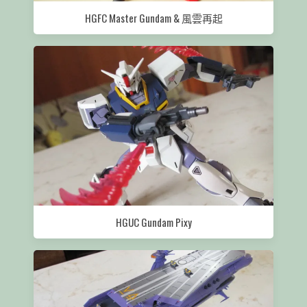
HGFC Master Gundam & 風雲再起
HGUC Gundam Pixy