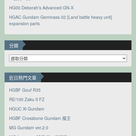
HG00 Deborah’s Advanced GN-X
HGAC Gundam Geminass 02 [Land battle heavy unit]
expansion parts
分類
分
類
近日熱門文章
HGBF Gouf R35
RE/100 Zaku II FZ
HGUC Xi Gundam
HGBF Crossbone Gundam 魔王
MG Gundam ver.2.0