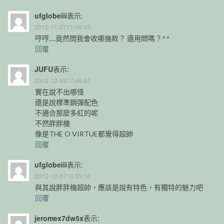
ufglobeiii
表示:
2012-11-2711:46:45
哼哼….竟然問我會收哪幾款？ 還用問嗎？^^
回覆
JUFU
表示:
2012-12-0317:46:47
實在說不出哪怪
還是說標準鋼彈配色
不適合那麼多紅的呢
不然胖胖機
像是THE O VIRTUE都覺得超帥
回覆
ufglobeiii
表示:
2012-12-0710:35:10
與其說胖胖機超帥，應該是說有特色，有獨特的魅力吧
回覆
jeromex7dw5x
表示: