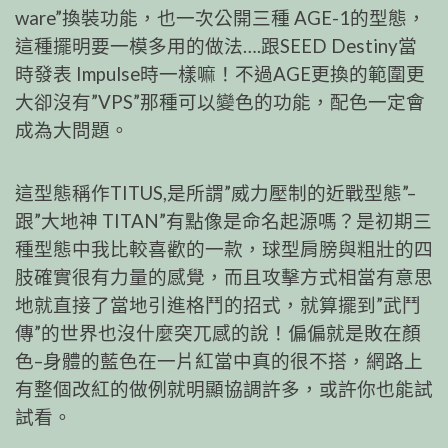
ware”換裝功能，也一次公開三種 AGE-1的型態，
這種擺明要一模多用的做法….跟SEED Destiny當
時發表 Impulse時一樣嘛！不過AGE更換的範圍更
大卻沒有”VPS”那種可以變色的功能，配色一定會
成為大問題。
這型態稱作TITUS,是所謂”威力壓制的近戰型態”–
跟”大地神 TITAN”有點像是命名起源嗎？是初期三
種型態中我比較喜歡的一款，球型肩膀與粗壯的四
肢確實很有力量的感覺，而且攻擊方式相當有意思
地就直接了當地引進格鬥的招式，就算擺到”武鬥
傳”的世界也沒什麼突兀感的說！偏偏就是敗在顏
色–身體的藍色在一片紅當中真的很不搭，網路上
有整個改紅的做例就明顯協調許多，或許你也能試
試看。