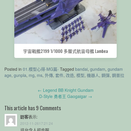
宇宙戰艦2199 1/1000 多層式航宙母艦 Lambea
Posted in
01.模型心得-MG篇-
Tagged
bandai
,
gundam
,
gundam
age
,
gunpla
,
mg
,
ms
,
外傳
,
套件
,
改造
,
模型
,
機器人
,
鋼彈
,
鋼普拉
Post
←
Legend BB Knight Gundam
navigation
D-Style 勇者王 Gaogaigar
→
This article has 9 Comments
訪客
表示:
2012-11-2617:21:24
這台令人卻步啊……