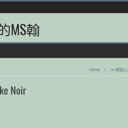
的MS翰
Home
/
14.模型
 Noir