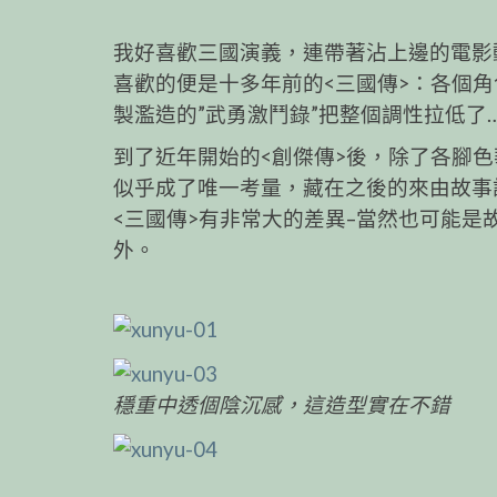
我好喜歡三國演義，連帶著沾上邊的電影
喜歡的便是十多年前的<三國傳>：各個角
製濫造的”武勇激鬥錄”把整個調性拉低了….
到了近年開始的<創傑傳>後，除了各腳
似乎成了唯一考量，藏在之後的來由故事設
<三國傳>有非常大的差異–當然也可能是
外。
穩重中透個陰沉感，這造型實在不錯