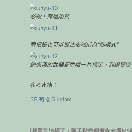
必殺！霄過翔燕
兩把槍也可以握住後端成為”劍模式”
創傑傳的武器都這樣一片搞定，到處簍空
參考連結：
BB 荀彧 Gundam
————–
[都看到這裡了，隨手點幾個廣告支援MS