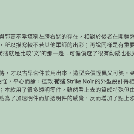
與郭嘉奉孝堪稱左膀右臂的存在，相對於後者在開疆
，所以描寫較不若其他軍師的出彩；再說同樣是有重
荀彧就是比較”文”的那一邊….可偏偏選了很有動感也很
外傳，才以古早套件兼用出來，造型廉價怪異又可笑，到
點怪，平心而論，這款
荀彧 Strike Noir
的外型設計得
；本款用了很多透明零件，雖然看上去的質感特殊但
點為了加透明件而加透明件的感覺，反而增加了點上