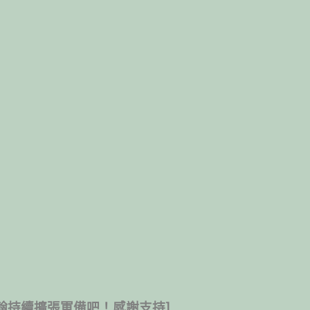
翰持續擴張軍備吧！感謝支持]