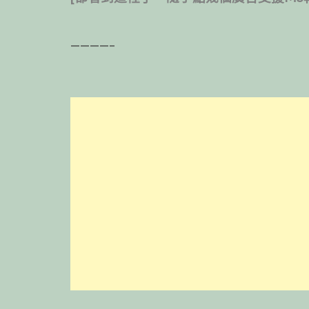
————–