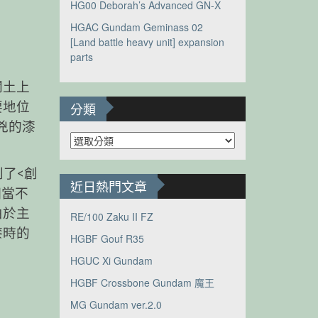
HG00 Deborah’s Advanced GN-X
HGAC Gundam Geminass 02
[Land battle heavy unit] expansion
parts
闢土上
要地位
分類
兇的漆
分
類
了<創
近日熱門文章
相當不
由於主
RE/100 Zaku II FZ
漆時的
HGBF Gouf R35
HGUC Xi Gundam
HGBF Crossbone Gundam 魔王
MG Gundam ver.2.0