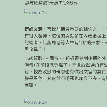
很喜歡這個”大帽子”的設計
荀彧文若
，曹操前期最重要的輔佐之一，
有很大發揮，這位的貢獻多在內政後援上
的智者，比起周瑜等人會有”武”的形象，
黑攻擊？！
比起舊版<三國傳>，荀彧得等到後期的
傑傳>在前段就登場了，而且縱然選角有
錯，較為收斂的輪廓也有做出文官的氣質
體是黑色，其實並不明顯也加分不多，有
困難。