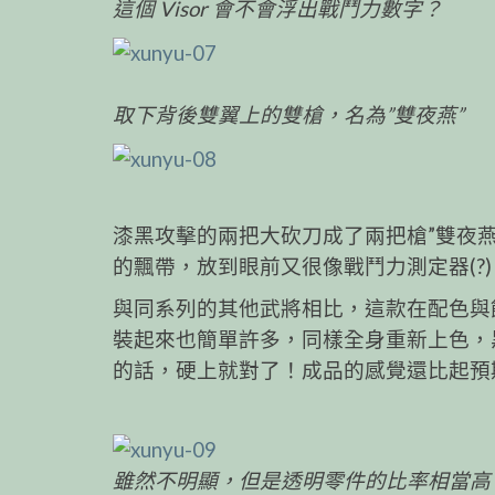
這個 Visor 會不會浮出戰鬥力數字？
取下背後雙翼上的雙槍，名為”雙夜燕”
漆黑攻擊的兩把大砍刀成了兩把槍”雙夜
的飄帶，放到眼前又很像戰鬥力測定器(?
與同系列的其他武將相比，這款在配色與
裝起來也簡單許多，同樣全身重新上色，
的話，硬上就對了！成品的感覺還比起預
雖然不明顯，但是透明零件的比率相當高