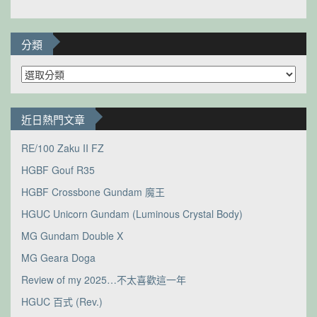
分類
分
類
近日熱門文章
RE/100 Zaku II FZ
HGBF Gouf R35
HGBF Crossbone Gundam 魔王
HGUC Unicorn Gundam (Luminous Crystal Body)
MG Gundam Double X
MG Geara Doga
Review of my 2025…不太喜歡這一年
HGUC 百式 (Rev.)