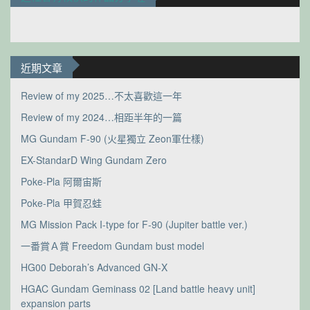
近期文章
Review of my 2025…不太喜歡這一年
Review of my 2024…相距半年的一篇
MG Gundam F-90 (火星獨立 Zeon軍仕樣)
EX-StandarD Wing Gundam Zero
Poke-Pla 阿爾宙斯
Poke-Pla 甲賀忍蛙
MG Mission Pack I-type for F-90 (Jupiter battle ver.)
一番賞Ａ賞 Freedom Gundam bust model
HG00 Deborah’s Advanced GN-X
HGAC Gundam Geminass 02 [Land battle heavy unit]
expansion parts