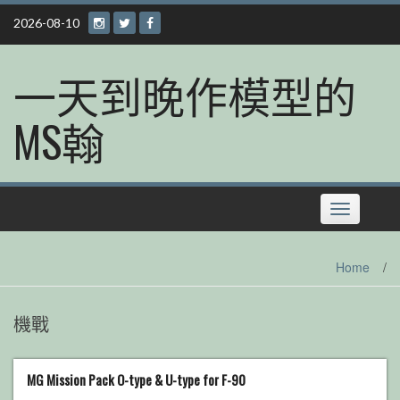
Skip
2026-08-10
to
content
一天到晚作模型的
MS翰
Toggle
navigation
Home
/
機戰
MG Mission Pack O-type & U-type for F-90