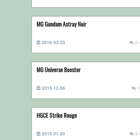
MG Gundam Astray Noir
2016-03-23
6
MG Universe Booster
2015-12-06
0
HGCE Strike Rouge
2015-01-20
8