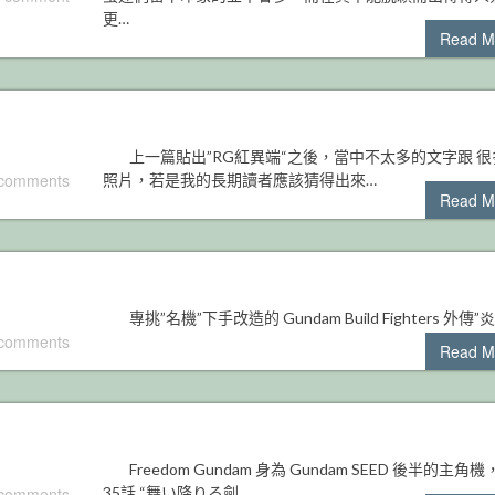
更…
Read M
上一篇貼出”RG紅異端“之後，當中不太多的文字跟 很
 comments
照片，若是我的長期讀者應該猜得出來…
Read M
專挑”名機”下手改造的 Gundam Build Fighters 外傳”炎
 comments
Read M
Freedom Gundam 身為 Gundam SEED 後半的主角機
 comments
35話 “舞い降りる劍…