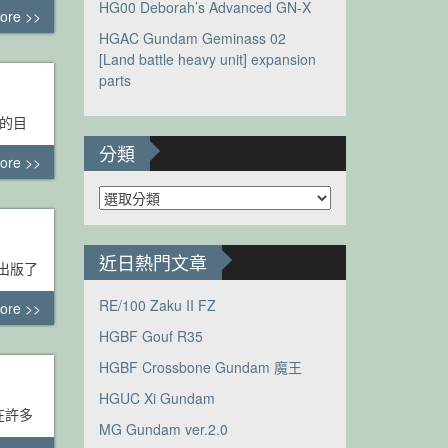
HG00 Deborah’s Advanced GN-X
ore >>
HGAC Gundam Geminass 02
[Land battle heavy unit] expansion
parts
 的目
分類
ore >>
分
類
近日熱門文章
，又出版了
RE/100 Zaku II FZ
ore >>
HGBF Gouf R35
HGBF Crossbone Gundam 魔王
HGUC Xi Gundam
在許多
MG Gundam ver.2.0