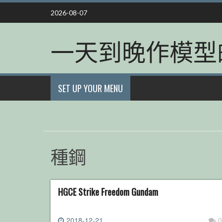
Skip
2026-08-07
to
content
一天到晚作模型
SET UP YOUR MENU
種鋼
HGCE Strike Freedom Gundam
2018-12-21
0