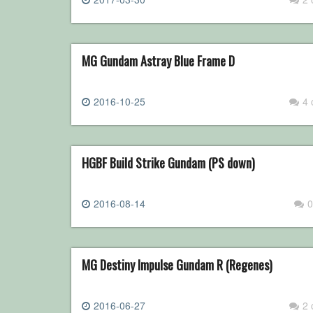
MG Gundam Astray Blue Frame D
2016-10-25
4
HGBF Build Strike Gundam (PS down)
2016-08-14
0
MG Destiny Impulse Gundam R (Regenes)
2016-06-27
2