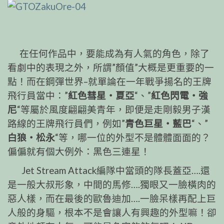
在任何作品中，要能成為有人氣的角色，除了
看劇中的表現之外，所謂”顏值”大概是更重要的一
點！而在鋼彈世界–就單論在一年戰爭揚名的王牌
飛行員當中：”
紅色彗星‧夏亞
“、”
紅色閃電‧強
尼
“等屬於風度翩翩美青年，即便是走剛毅男子漢
路線的王牌飛行員們，例如”
青色巨星‧藍巴
“、”
白狼‧松永
“等，哪一位的外型不是體體面面的？
偏偏就有個大例外：黑色三連星！
Jet Stream Attack編隊中當頭的隊長蓋亞….還
是一般大叔形象，中間的馬修….獨眼又一臉橫肉的
惡人樣，而在最後的歐魯迪加….一臉呆樣再配上巨
人般的身驅，根本不是會讓人有興趣的外型嘛！卻