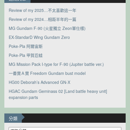
Review of my 2025…不太喜歡這一年
Review of my 2024…相距半年的一篇
MG Gundam F-90 (火星獨立 Zeon軍仕樣)
EX-StandarD Wing Gundam Zero
Poke-Pla 阿爾宙斯
Poke-Pla 甲賀忍蛙
MG Mission Pack I-type for F-90 (Jupiter battle ver.)
一番賞Ａ賞 Freedom Gundam bust model
HG00 Deborah’s Advanced GN-X
HGAC Gundam Geminass 02 [Land battle heavy unit]
expansion parts
分類
分