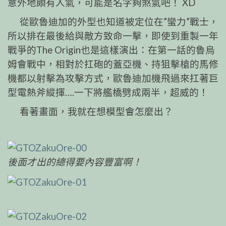
意外地頗有人氣，可能是名字夠煞氣吧！ XD
從歐魯迪加的外型也知道被定位在”蠻力”戰士，
所以排在最後給與敵方致命一擊，即使到重製一年
戰爭的The Origin也是這樣演出：在第一話的魯烏
姆會戰中，相對於扛砲的蓋亞機、持狙擊槍的馬修
機都以射擊為攻擊方式，歐魯迪加機飛過來扛著巨
型電熱斧縱揮….一下將艦橋劈成兩半，超威的！
看著畫面，我就在想模型會怎麼出？
後面才出的總得要內容豐富啊！