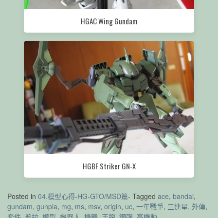
HGAC Wing Gundam
HGBF Striker GN-X
Posted in
04.模型心得-HG-GTO/MSD篇-
Tagged
ace
,
bandai
,
gundam
,
gunpla
,
mg
,
ms
,
msv
,
origin
,
uc
,
一年戰爭
,
三連星
,
外傳
,
套件
,
普拉
,
模型
,
機器人
,
機體
,
王牌
,
鋼彈
,
高機動