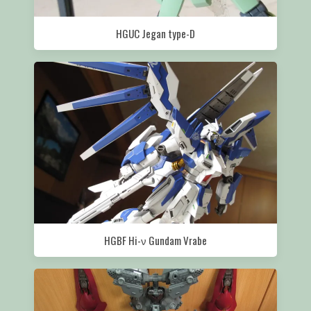
HGUC Jegan type-D
HGBF Hi-ν Gundam Vrabe