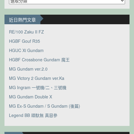
類
近日熱門文章
RE/100 Zaku II FZ
HGBF Gouf R35
HGUC Xi Gundam
HGBF Crossbone Gundam 魔王
MG Gundam ver.2.0
MG Victory 2 Gundam ver.Ka
MG Ingram 一號機/二、三號機
MG Gundam Double X
MG Ex-S Gundam / S Gundam (後篇)
Legend BB 頑馱無 真惡參