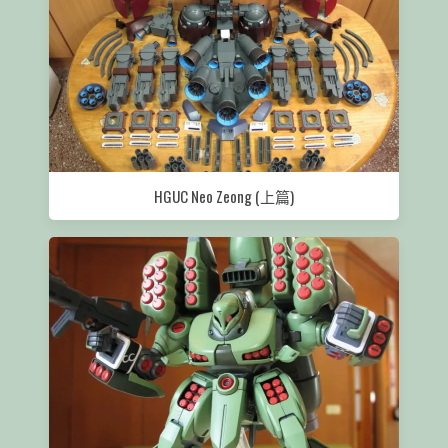
HGUC Neo Zeong (上篇)