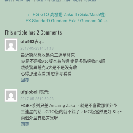
Post
←
HG-GTO 高機動 Zaku II (Gaia/Mash機)
navigation
EX-StandarD Gundam Exia / Gundam 00
→
This article has 2 Comments
ufo963
表示:
2017-05-2314:51:18
最近突然想收黑色三連星薩克
hg是不是收gto版本為首選 還是多點錢收mg版
然後驚異薩克u大是不是沒有收
心得那邊沒看到 想參考看看
回覆
ufglobeiii
表示:
2017-05-2510:50:23
HGBF系列只差 Amazing Zaku ，就是不喜歡那個外型
三連星的話….GTO版的就不錯了，MG版當然更好 &lt;=
兩個外型有點差異喔
回覆