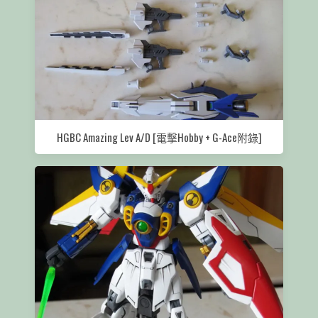
HGBC Amazing Lev A/D [電擊Hobby + G-Ace附錄]