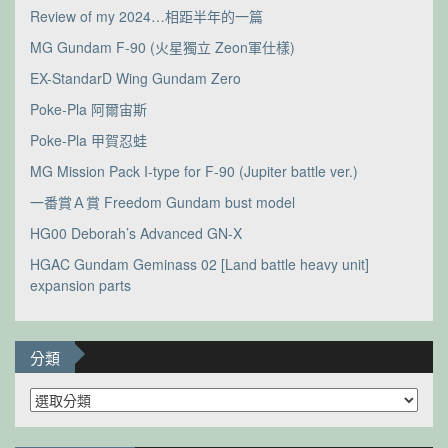
Review of my 2024…相距半年的一篇
MG Gundam F-90 (火星獨立 Zeon軍仕樣)
EX-StandarD Wing Gundam Zero
Poke-Pla 阿爾宙斯
Poke-Pla 甲賀忍蛙
MG Mission Pack I-type for F-90 (Jupiter battle ver.)
一番賞Ａ賞 Freedom Gundam bust model
HG00 Deborah’s Advanced GN-X
HGAC Gundam Geminass 02 [Land battle heavy unit]
expansion parts
分類
分
類