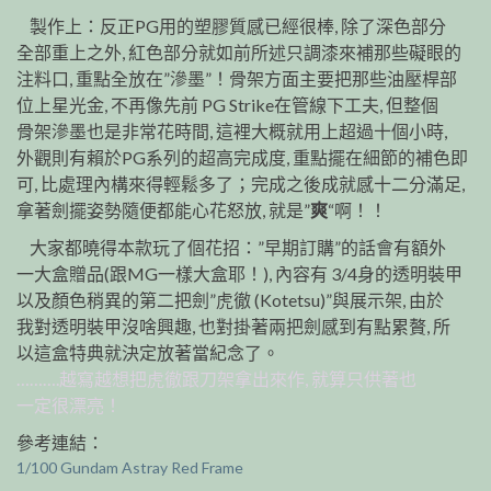
製作上：反正PG用的塑膠質感已經很棒, 除了深色部分
全部重上之外, 紅色部分就如前所述只調漆來補那些礙眼的
注料口, 重點全放在”滲墨”！骨架方面主要把那些油壓桿部
位上星光金, 不再像先前 PG Strike在管線下工夫, 但整個
骨架滲墨也是非常花時間, 這裡大概就用上超過十個小時,
外觀則有賴於PG系列的超高完成度, 重點擺在細節的補色即
可, 比處理內構來得輕鬆多了；完成之後成就感十二分滿足,
拿著劍擺姿勢隨便都能心花怒放, 就是”
爽
“啊！！
大家都曉得本款玩了個花招：”早期訂購”的話會有額外
一大盒贈品(跟MG一樣大盒耶！), 內容有 3/4身的透明裝甲
以及顏色稍異的第二把劍”虎徹 (Kotetsu)”與展示架, 由於
我對透明裝甲沒啥興趣, 也對掛著兩把劍感到有點累贅, 所
以這盒特典就決定放著當紀念了。
……….越寫越想把虎徹跟刀架拿出來作, 就算只供著也
一定很漂亮！
參考連結：
1/100 Gundam Astray Red Frame