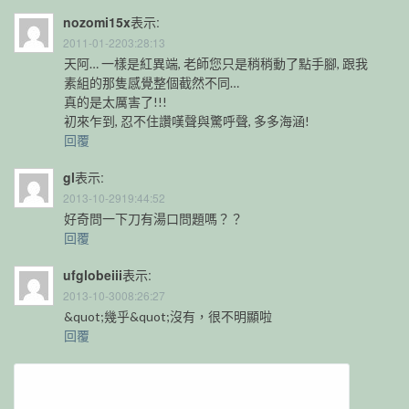
nozomi15x
表示:
2011-01-2203:28:13
天阿… 一樣是紅異端, 老師您只是稍稍動了點手腳, 跟我
素組的那隻感覺整個截然不同…
真的是太厲害了!!!
初來乍到, 忍不住讚嘆聲與驚呼聲, 多多海涵!
回覆
gl
表示:
2013-10-2919:44:52
好奇問一下刀有湯口問題嗎？？
回覆
ufglobeiii
表示:
2013-10-3008:26:27
&quot;幾乎&quot;沒有，很不明顯啦
回覆