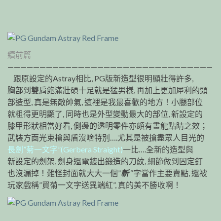
續前篇
————————————————————————————————
跟原設定的Astray相比, PG版新造型很明顯壯得許多,
胸部到雙肩飽滿壯碩十足就是猛男樣, 再加上更加犀利的頭
部造型, 真是無敵帥氣, 這裡是我最喜歡的地方！小腿部位
就粗得更明顯了, 同時也是外型變動最大的部位, 新設定的
膝甲形狀相當好看, 側邊的透明零件亦頗有畫龍點睛之效；
武裝方面光束槍與盾沒啥特別….尤其是被搶盡眾人目光的
長劍”菊一文字”(Gerbera Straight)
一比….全新的造型與
新設定的劍架, 劍身還電鍍出鍛造的刀紋, 細節做到固定釘
也沒漏掉！難怪封面就大大一個”
斬
“字當作主要賣點, 還被
玩家戲稱”買菊一文字送異端紅”, 真的美不勝收啊！