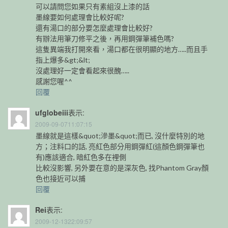
可以請問您如果只有素組沒上漆的話
墨線要如何處理會比較好呢?
還有湯口的部分要怎麼處理會比較好?
有辦法用筆刀修平之後，再用鋼彈筆補色嗎?
這隻異端我打開來看，湯口都在很明顯的地方…..而且手
指上爆多&gt;&lt;
沒處理好一定會看起來很醜…..
感謝您喔^^
回覆
ufglobeiii
表示:
2009-09-0711:07:15
墨線就是這樣&quot;滲墨&quot;而已, 沒什麼特別的地
方；注料口的話, 亮紅色部分用鋼彈紅(這顏色鋼彈筆也
有)應該適合, 暗紅色多在裡側
比較沒影響, 另外要在意的是深灰色, 找Phantom Gray顏
色也接近可以捕
回覆
Rei
表示:
2009-12-1322:09:57