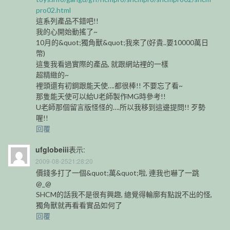
pro02.html
這系列產品不錯吧!!
我的心開始動搖了~
10月的&quot;獨角獸&quot;我來了(好貴..要10000萬日
幣)
這隻我看過實際的產品, 就跟網站裡的一樣
超精緻的~
裡頭還有初鋼跟能天使….都很棒!! 不要忘了看~
那隻能天使可以給U老師製作MG時參考!!
U老師那個留言版怪怪的….所以我移到這邊提問!! 歹勢
喔!!
回覆
ufglobeiii
表示:
2009-08-2521:28:20
價錢多打了一個&quot;萬&quot;啦, 連我也嚇了一跳
@_@
SHCM的話我不是很有興趣, 總覺得輪廓有點說不出的怪,
獨角獸就再看看實品如何了
回覆