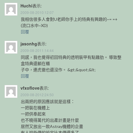
Huchi
表示:
2009-08-2010:12:07
我相信很多人會對U老師你手上的特典有興趣的~= =+
(流口水中~XD)
回覆
jasonhg
表示:
2009-08-2011:14:44
同感，我也覺得初回特典的透明裝甲有點雞肋。 導致整
盒特典還躺在櫃
子中，連虎徹也還沒作。 &gt;&quot;&lt;
回覆
vfxoflove
表示:
2009-08-2012:24:50
出兩把的原因應該就是這樣：
一把裝在機體上
一把供奉起來
也不曉得萬代的出產計畫是什麼
居然又放出一款Astray機體的企畫
有人說外傳的設定比本傳還多了……