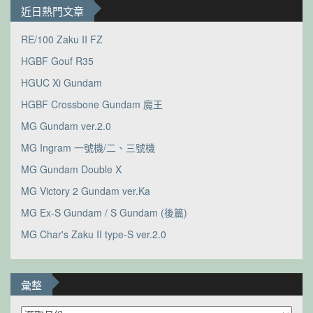
近日熱門文章
RE/100 Zaku II FZ
HGBF Gouf R35
HGUC Xi Gundam
HGBF Crossbone Gundam 魔王
MG Gundam ver.2.0
MG Ingram 一號機/二、三號機
MG Gundam Double X
MG Victory 2 Gundam ver.Ka
MG Ex-S Gundam / S Gundam (後篇)
MG Char's Zaku II type-S ver.2.0
彙整
彙