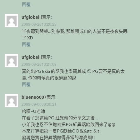
回覆
ufglobeiii
表示:
2009-08-2813:20:23
半夜聽到哭聲…別嚇我, 那堆積成山的人豈不是夜夜失眠
了 XD
回覆
ufglobeiii
表示:
2009-08-2813:21:09
真的出PG Exia 的話我也樂觀其成 🙂 PG要不是真的太
貴, 作的時候真的很過癮的說
回覆
blueneo007
表示:
2009-09-0600:30:21
哈囉~U老師
在看了您這篇PG 紅異端的分享文之後…
小弟我也忍不住跑去把PG 紅異端給敗回來了@@
本來打算把第一隻PG獻給OO說&gt;.&lt;
發現您實在把異端做得非常的漂亮啊!!