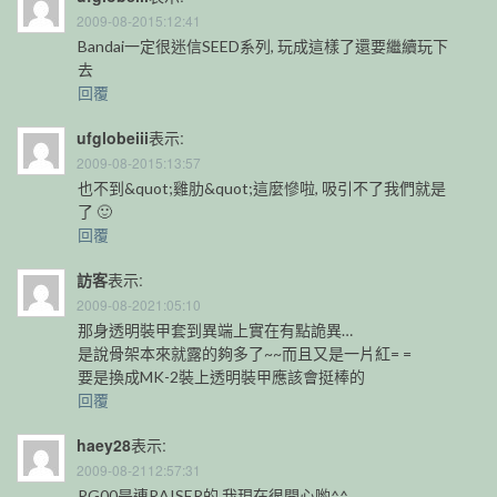
2009-08-2015:12:41
Bandai一定很迷信SEED系列, 玩成這樣了還要繼續玩下
去
回覆
ufglobeiii
表示:
2009-08-2015:13:57
也不到&quot;雞肋&quot;這麼慘啦, 吸引不了我們就是
了 🙂
回覆
訪客
表示:
2009-08-2021:05:10
那身透明裝甲套到異端上實在有點詭異…
是說骨架本來就露的夠多了~~而且又是一片紅= =
要是換成MK-2裝上透明裝甲應該會挺棒的
回覆
haey28
表示:
2009-08-2112:57:31
PG00是連RAISER的,我現在很開心喲^^