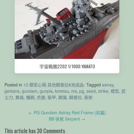
宇宙戰艦2202 1/1000 YAMATO
Posted in
12.模型心得-其他鋼普拉&完成品-
Tagged
astray
,
gerbera
,
gundam
,
gunpla
,
kotetsu
,
ms
,
pg
,
seed
,
strike
,
模型
,
武
士刀
,
異端
,
種鋼
,
虎徹
,
裝甲
,
鋼彈
,
鋼普拉
,
骨架
Post
←
PG Gundam Astray Red Frame (前篇)
navigation
BB 徐晃 Serpent
→
This article has 30 Comments