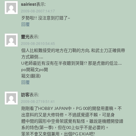
sairiest
表示:
2009-08-2607:14:17
歹勢啦!! 沒注意到打錯了~
回覆
靈光
表示:
2009-08-2610:54:45
個人比較難接受的地方在刀鞘的方向, 和武士刀正確佩帶
方式顛倒…..
U老師最近有沒有在半夜聽到哭聲!? 那是虎徹的低泣….
po開箱文po開
箱文(翻滾)
回覆
訪客
表示:
2009-08-2719:51:41
剛剛看了HOBBY JAPAN中，PG 00的開發用畫稿。不
出意料的又是大修特修。不過感覺還不賴，可是身
體中間的圓形中空骨架感覺有點怪。雖說是機體開發譜
系的特色(第一季)，但在00上似乎不是必要的。
笨呆不會又來個兼用，出個PG EXIA吧?