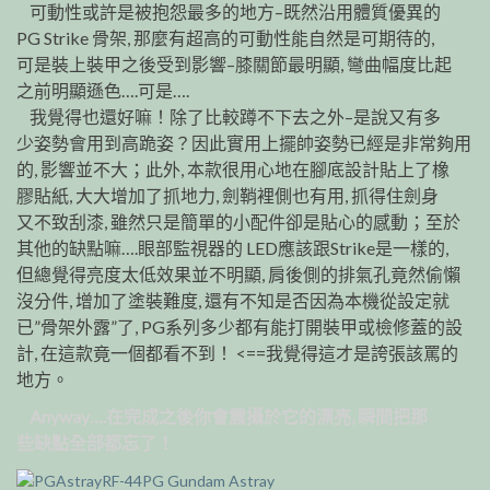
可動性或許是被抱怨最多的地方–既然沿用體質優異的
PG Strike 骨架, 那麼有超高的可動性能自然是可期待的,
可是裝上裝甲之後受到影響–膝關節最明顯, 彎曲幅度比起
之前明顯遜色….可是….
我覺得也還好嘛！除了比較蹲不下去之外–是說又有多
少姿勢會用到高跪姿？因此實用上擺帥姿勢已經是非常夠用
的, 影響並不大；此外, 本款很用心地在腳底設計貼上了橡
膠貼紙, 大大增加了抓地力, 劍鞘裡側也有用, 抓得住劍身
又不致刮漆, 雖然只是簡單的小配件卻是貼心的感動；至於
其他的缺點嘛….眼部監視器的 LED應該跟Strike是一樣的,
但總覺得亮度太低效果並不明顯, 肩後側的排氣孔竟然偷懶
沒分件, 增加了塗裝難度, 還有不知是否因為本機從設定就
已”骨架外露”了, PG系列多少都有能打開裝甲或檢修蓋的設
計, 在這款竟一個都看不到！ <==我覺得這才是誇張該罵的
地方。
Anyway….在完成之後你會震攝於它的漂亮, 瞬間把那
些缺點全部都忘了！