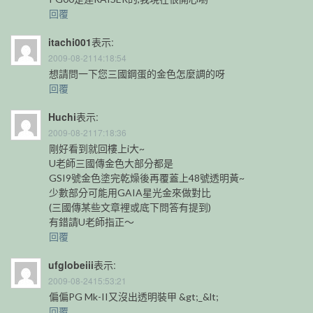
回覆
itachi001
表示:
2009-08-2114:18:54
想請問一下您三國鋼蛋的金色怎麼調的呀
回覆
Huchi
表示:
2009-08-2117:18:36
剛好看到就回樓上i大~
U老師三國傳金色大部分都是
GSI9號金色塗完乾燥後再覆蓋上48號透明黃~
少數部分可能用GAIA星光金來做對比
(三國傳某些文章裡或底下問答有提到)
有錯請U老師指正～
回覆
ufglobeiii
表示:
2009-08-2415:53:21
偏偏PG Mk-II又沒出透明裝甲 &gt;_&lt;
回覆