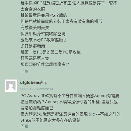
我手邊的PG紅異端已近完工,個人感覺像是穿了一套不
太合身的衣服
骨架畢竟是兼用PG攻擊的
但是屈就於異端的外裝甲太多有陵有角的構形
完成後美則美矣
但裝甲與骨架間略顯空洞
組起來不若PG攻擊般順手
尤其是那顆頭
我第一隻PG是Z 第二隻PG是攻擊
紅異端是第三隻
那顆頭的分件怎麼哪麼多??
回覆
ufglobeiii
表示:
2009-12-1422:28:30
PG Astray RF確實有不少分件會讓人疑惑&quot;有需要
這麼麻煩嗎？&quot; 不曉得是像你說的那樣, 還是只是
要增加複雜度而已
但大體來說, 我還是挺滿意這台的表現 &lt;==不如之前的
Strike並不能否定大多存在的優點
回覆