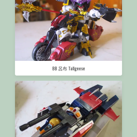
BB 呂布 Tallgeese