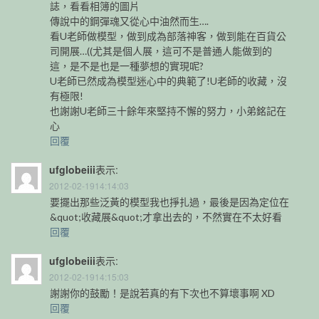
誌，看看相簿的圖片
傳說中的鋼彈魂又從心中油然而生….
看U老師做模型，做到成為部落神客，做到能在百貨公
司開展…((尤其是個人展，這可不是普通人能做到的
這，是不是也是一種夢想的實現呢?
U老師已然成為模型迷心中的典範了!U老師的收藏，沒
有極限!
也謝謝U老師三十餘年來堅持不懈的努力，小弟銘記在
心
回覆
ufglobeiii
表示:
2012-02-1914:14:03
要擺出那些泛黃的模型我也掙扎過，最後是因為定位在
&quot;收藏展&quot;才拿出去的，不然實在不太好看
回覆
ufglobeiii
表示:
2012-02-1914:15:03
謝謝你的鼓勵！是說若真的有下次也不算壞事啊 XD
回覆