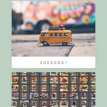
３００００００！