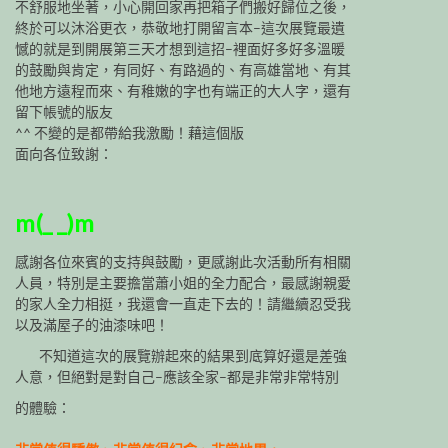
不舒服地坐著，小心開回家再把箱子們搬好歸位之後，
終於可以沐浴更衣，恭敬地打開留言本–這次展覽最遺
憾的就是到開展第三天才想到這招–裡面好多好多溫暖
的鼓勵與肯定，有同好、有路過的、有高雄當地、有其
他地方遠程而來、有稚嫩的字也有端正的大人字，還有
留下帳號的版友
^^ 不變的是都帶給我激勵！藉這個版
面向各位致謝：
m(_ _)m
感謝各位來賓的支持與鼓勵，更感謝此次活動所有相關
人員，特別是主要擔當蕭小姐的全力配合，最感謝親愛
的家人全力相挺，我還會一直走下去的！請繼續忍受我
以及滿屋子的油漆味吧！
不知道這次的展覽辦起來的結果到底算好還是差強
人意，但絕對是對自己–應該全家–都是非常非常特別
的體驗：