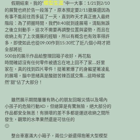
模型生涯
假期結束，我的”
“中一大事：1/21到2/10
的展覽也終於告一段落了，原本預定要2/11撤展還因為
有事不能前往而多延了一天，直到昨天才真正進入最終
階段：為了把握時間，我們8:40就到達展場，清點無誤
之後立刻動手，這次不需要再調整位置與姿勢，而且在
收納上有了上次擺展的經驗，所以有概念也有效率得許
多，即使如此也從09:00作到15:30忙了近八個小時才把
全部將近
500台的展示作品給整理回箱子收好，再花點
時間確認沒有任何零件被遺忘在地上回不了家….好里
家在，真的找到四片零件！挺著累爆了的身軀望著凌亂
的展場，腦中思緒真是酸甜苦辣百感交集….這時候當
然”甜”佔了大部分！
雖然展示期間屢屢有熱心的朋友回報災情以及場內
小孩子的危險行動XD，但總算是有驚無險，絕大部分的
作品都安全無恙！有損壞的差不多都是運送收納之間所
發生，觀眾的水準果然還是可信任的
🙂
整台車塞滿大小箱子，兩位少爺還得抱著大型模型