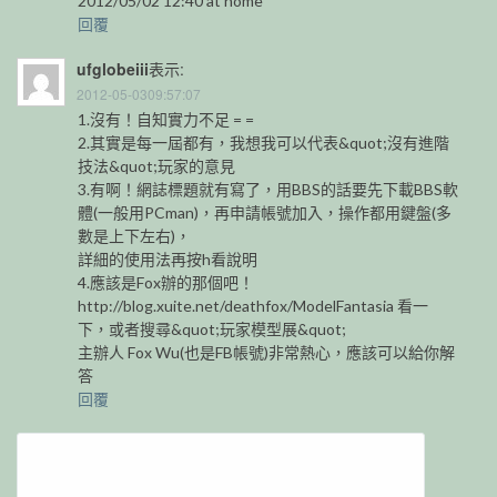
2012/05/02 12:40 at home
回覆
ufglobeiii
表示:
2012-05-0309:57:07
1.沒有！自知實力不足 = =
2.其實是每一屆都有，我想我可以代表&quot;沒有進階
技法&quot;玩家的意見
3.有啊！網誌標題就有寫了，用BBS的話要先下載BBS軟
體(一般用PCman)，再申請帳號加入，操作都用鍵盤(多
數是上下左右)，
詳細的使用法再按h看說明
4.應該是Fox辦的那個吧！
http://blog.xuite.net/deathfox/ModelFantasia 看一
下，或者搜尋&quot;玩家模型展&quot;
主辦人 Fox Wu(也是FB帳號)非常熱心，應該可以給你解
答
回覆