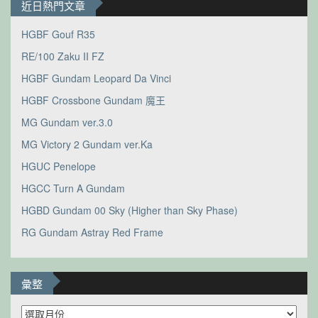
近日熱門文章
HGBF Gouf R35
RE/100 Zaku II FZ
HGBF Gundam Leopard Da Vinci
HGBF Crossbone Gundam 魔王
MG Gundam ver.3.0
MG Victory 2 Gundam ver.Ka
HGUC Penelope
HGCC Turn A Gundam
HGBD Gundam 00 Sky (Higher than Sky Phase)
RG Gundam Astray Red Frame
彙整
彙