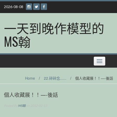
Skip
2026-08-08
to
content
一天到晚作模型的
MS翰
Toggle
navigation
Home
/
22.碎碎念......
/
個人收藏展！！—-後話
個人收藏展！！—-後話
Posted By
MS翰
on 2012-02-13