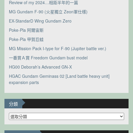
Review of my 2024…相距半年的一篇
MG Gundam F-90 (火星獨立 Zeon軍仕樣)
EX-StandarD Wing Gundam Zero
Poke-Pla 阿爾宙斯
Poke-Pla 甲賀忍蛙
MG Mission Pack I-type for F-90 (Jupiter battle ver.)
一番賞Ａ賞 Freedom Gundam bust model
HG00 Deborah’s Advanced GN-X
HGAC Gundam Geminass 02 [Land battle heavy unit]
expansion parts
分類
分
類