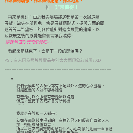
非常值得驕傲、非常值得紀念、非常地累，
非常值得！
但
再來是檢討：由於我與展場那邊都是第一次辦這類
展覽，缺失在所難免，像是展覽櫃形式、擺設方面的問
題等等….希望板上的各位能針對這次展覽的建議，以
及觀展之後的感覺能留個言讓我曉得–
讓我知道你們的感覺吧~~
看起來是結束了，會是下一段的開始嗎？
PS：有人因為照片與實品差別太大而印象幻滅嗎? XD
=============================================
我們玩模型的人多少都有不足以外人道的心路歷程，
沒經歷過的人並不容易體會…..
有些是可以克服也有些是難以跨越
但是，堅持下去或許會有所轉機
⋯⋯
我就是在等那一天到來！
就如在那影片中提到的，家裡的最大阻礙來自母親大人
加上她近來身體有恙，
所以….這次的展覽的消息就怕不小心刺激到她而一直瞞著
直到擺展的前一天才硬著頭皮告訴她