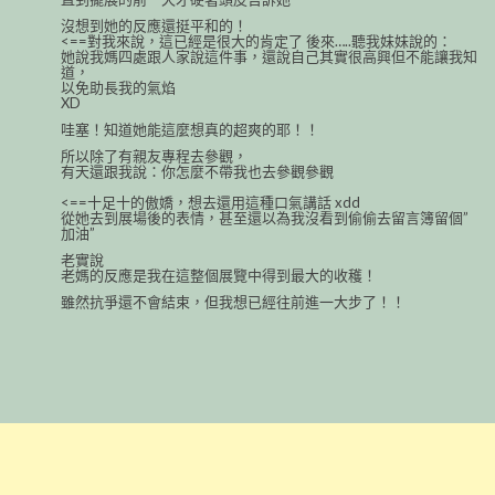
沒想到她的反應還挺平和的！
<==對我來說，這已經是很大的肯定了 後來…..聽我妹妹說的：
她說我媽四處跟人家說這件事，還說自己其實很高興但不能讓我知
道
，
以免助長我的氣焰
XD
哇塞！知道她能這麼想真的超爽的耶！！
所以除了有親友專程去參觀，
有天還跟我說：你怎麼不帶我也去參觀參觀
<==十足十的傲嬌，想去還用這種口氣講話 xdd
從她去到展場後的表情，甚至還以為我沒看到偷偷去留言簿留個”
加
油”
老實說
老媽的反應是我在這整個展覽中得到最大的收穫！
雖然抗爭還不會結束，但我想已經往前進一大步了！！