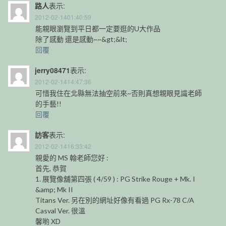
路人
表示:
2012-02-1401:40:59
能親眼瀏覽到平日都一定要逛的U大作品
除了感動 還是感動~~&gt;&lt;
回覆
jerry08471
表示:
2012-02-1414:47:36
可惜我住在北縣無法抽空前來~否則真想親眼見識老師
的手藝!!
回覆
訪客
表示:
2012-02-1416:33:42
親愛的 MS 翰老師您好 :
首先, 恭賀
1. 展覽像舖第四張 ( 4/59 ) : PG Strike Rouge + Mk. I
&amp; Mk II
Titans Ver. 另在別的網址好像有看過 PG Rx-78 C/A
Casval Ver. 很溫
馨喲 XD