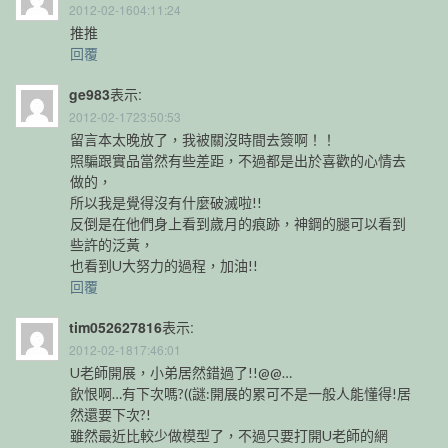
2012-02-1604:11:24
推推
回覆
ge983
表示:
2012-02-1723:50:53
留言本太晚放了，我被關沒時間去簽啊！！
照騙跟實品當然有些差距，不過都是出於喜歡的心情去
做的，
所以我是覺得沒有什麼破滅啦!!
反倒是在他們身上看到歲月的痕跡，神鋼的腿可以看到
些許的泛黃，
也看到U大努力的過程，加油!!
回覆
tim052627816
表示:
2012-02-1817:46:01
U老師開展，小弟居然錯過了!!@@…
飲恨啊…有下次嗎?((謎:開展的累可不是一般人能懂得!居
然還要下次?!
雖然最近比較少做模型了，不過只要打開U老師的網