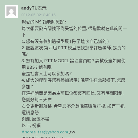
andyTU
表示:
2012-05-0212:40:16
親愛的 MS 翰老師您好 :
每次想要發言卻找不到妥當的位置, 很抱歉就在此詢問一
下
1. 您有沒有參加過模型展 ( 除了這次自己辦的 )
2. 聽說這次 第四屆 PTT 模型展找您當評審老師, 是真的
嗎?
3. 您有加入 PTT MODEL 論壇會員嗎 ? 請教晚輩如何使
用 BBS ? 還有晚
輩是社會人士可以參加嗎 ?
4. 成大的模型展您有參加過嗎? 晚輩住在北部鄉下, 怎麼
參加 ?
在這裡詢問是因為主辦單位都沒有回信, 又有時間限制,
您剛好每三天左
右會更新部落格, 希望您不介意晚輩囉唆打擾, 如有干犯,
還請息怒
謝謝, 感激不盡
以上, 祝福
Andres_tsa@yahoo.com
.,tw