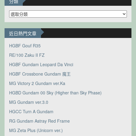
分類
分
類
近日熱門文章
HGBF Gouf R35
RE/100 Zaku II FZ
HGBF Gundam Leopard Da Vinci
HGBF Crossbone Gundam 魔王
MG Victory 2 Gundam ver.Ka
HGBD Gundam 00 Sky (Higher than Sky Phase)
MG Gundam ver.3.0
HGCC Turn A Gundam
RG Gundam Astray Red Frame
MG Zeta Plus (Unicorn ver.)