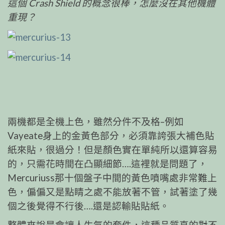
這個 Crash Shield 的概念很棒，怎麼沒在其他機體
重現？
兩機都是全機上色，雖然分件不及格–例如
Vayeate身上的金黃色部分，必須靠誇張大補色貼
紙來貼，很過分！但是顏色實在單純所以還算容易
的，只需花時間在凸顯細節….這裡就是問題了，
Mercuriuss那十個盤子中間的黃色噴嘴處非常難上
色，偏偏又是點睛之處不能放著不管，試著塗了幾
個之後覺得不行後….還是認輸貼貼紙。