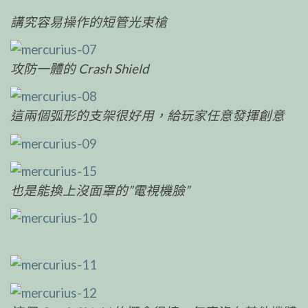
講究容易操作的短管光束槍
攻防一體的 Crash Shield
這兩個弧形的支架很好用，給玩家任意發揮創意
也是能換上沒面罩的”電視機臉”