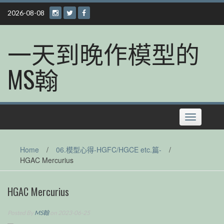
Skip
2026-08-08
to
content
一天到晚作模型的
MS翰
Toggle
navigation
Home
/
06.模型心得-HGFC/HGCE etc.篇-
/
HGAC Mercurius
HGAC Mercurius
Posted By
MS翰
on 2023-06-25