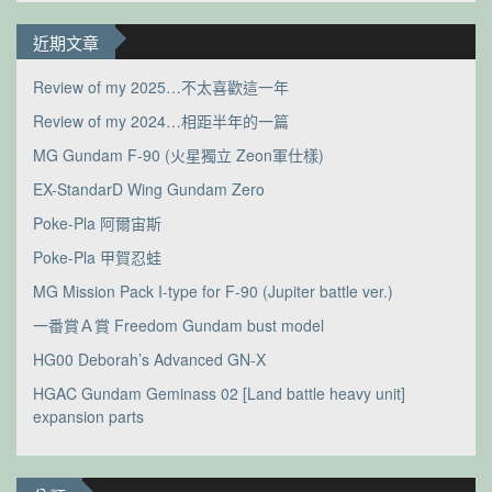
近期文章
Review of my 2025…不太喜歡這一年
Review of my 2024…相距半年的一篇
MG Gundam F-90 (火星獨立 Zeon軍仕樣)
EX-StandarD Wing Gundam Zero
Poke-Pla 阿爾宙斯
Poke-Pla 甲賀忍蛙
MG Mission Pack I-type for F-90 (Jupiter battle ver.)
一番賞Ａ賞 Freedom Gundam bust model
HG00 Deborah’s Advanced GN-X
HGAC Gundam Geminass 02 [Land battle heavy unit]
expansion parts