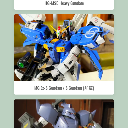
HG-MSD Heavy Gundam
MG Ex-S Gundam / S Gundam (前篇)