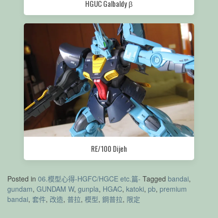
HGUC Galbaldy β
RE/100 Dijeh
Posted in
06.模型心得-HGFC/HGCE etc.篇-
Tagged
bandai
,
gundam
,
GUNDAM W
,
gunpla
,
HGAC
,
katoki
,
pb
,
premium
bandai
,
套件
,
改造
,
普拉
,
模型
,
鋼普拉
,
限定