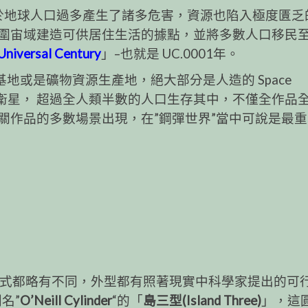
於地球人口過多產生了諸多危害，資源也陷入極度匱乏
圍宙域建造可供居住生活的據點，並將多數人口移民
Universal Century
」–也就是 UC.0001年。
地或是礦物資源生產地，絕大部分是人造的 Space
 殖民衛星， 超過全人類半數的人口生存其中，不僅全作品
關作品的多數場景出現，在”鋼彈世界”當中可說是最
有滿多形式都略有不同，外型都有照著現實中科學家提出的可
名”
O’Neill Cylinder
“的「
島三型(Island Three)
」，這