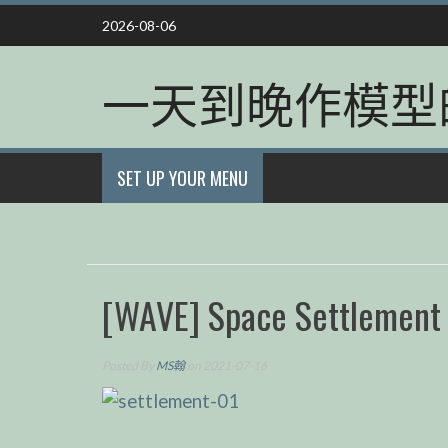
Skip
2026-08-06
to
content
一天到晚作模型
SET UP YOUR MENU
[WAVE] Space Settlement
Posted By
MS翰
on 2021-07-16