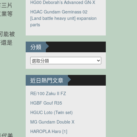
HG00 Deborah’s Advanced GN-X
有三片
HGAC Gundam Geminass 02
工業等
[Land battle heavy unit] expansion
parts
有可能被
好還是
分類
分
類
近日熱門文章
RE/100 Zaku II FZ
HGBF Gouf R35
HGUC Loto (Twin set)
MG Gundam Double X
HAROPLA Haro [1]
年代美