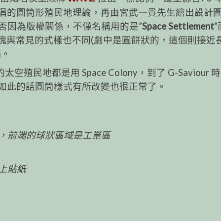
eill 所提倡的圓筒形殖民地理論，再由宮武一貴先生繪出設計
否因為版權關係，不僅名稱用的是”
Space Settlement
圈”上的區塊與常見的式樣也不同(劇中是圓餅狀的，這個則接近
端。
殖民地都是用 Space Colony，到了 G-Saviour 
lement，如此的話圓筒樣式有所改變也很正常了。
，前端的球狀區域是工業區
上貼紙