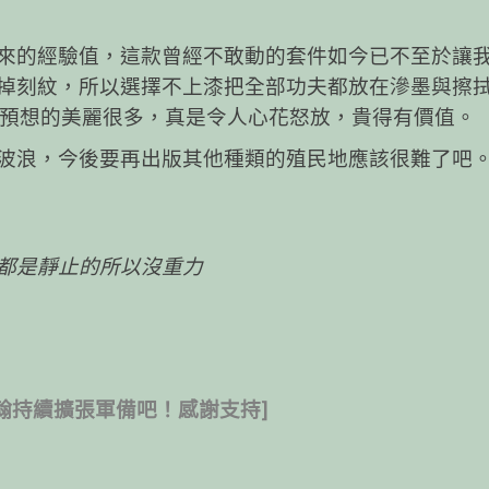
來的經驗值，這款曾經不敢動的套件如今已不至於讓
掉刻紋，所以選擇不上漆把全部功夫都放在滲墨與擦
比預想的美麗很多，真是令人心花怒放，貴得有價值。
波浪，今後要再出版其他種類的殖民地應該很難了吧
都是靜止的所以沒重力
翰持續擴張軍備吧！感謝支持]