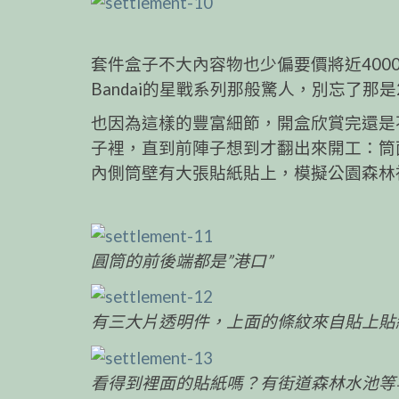
套件盒子不大內容物也少偏要價將近40
Bandai的星戰系列那般驚人，別忘了那
也因為這樣的豐富細節，開盒欣賞完還是
子裡，直到前陣子想到才翻出來開工：筒
內側筒壁有大張貼紙貼上，模擬公園森林
圓筒的前後端都是”港口”
有三大片透明件，上面的條紋來自貼上貼
看得到裡面的貼紙嗎？有街道森林水池等