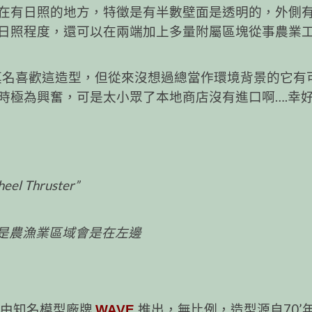
在有日照的地方，特徵是有半數壁面是透明的，外側
日照程度，還可以在兩端加上多量附屬區塊從事農業
時就覺得莫名喜歡這造型，但從來沒想過總當作環境背景的它
時極為興奮，可是太小眾了本地商店沒有進口啊….幸
Thruster”
就是農漁業區域會是在左邊
15年，由知名模型廠牌
推出，無比例，造型源自70’
WAVE