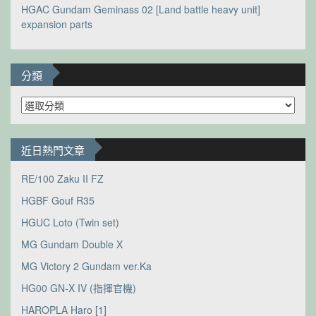
HGAC Gundam Geminass 02 [Land battle heavy unit]
expansion parts
分類
分
類
近日熱門文章
RE/100 Zaku II FZ
HGBF Gouf R35
HGUC Loto (Twin set)
MG Gundam Double X
MG Victory 2 Gundam ver.Ka
HG00 GN-X IV (指揮官機)
HAROPLA Haro [1]