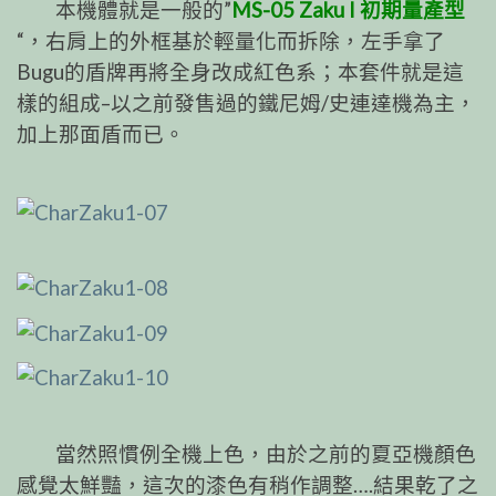
本機體就是一般的”
MS-05 Zaku I 初期量產型
“，右肩上的外框基於輕量化而拆除，左手拿了
Bugu的盾牌再將全身改成紅色系；本套件就是這
樣的組成–以之前發售過的鐵尼姆/史連達機為主，
加上那面盾而已。
當然照慣例全機上色，由於之前的夏亞機顏色
感覺太鮮豔，這次的漆色有稍作調整….結果乾了之