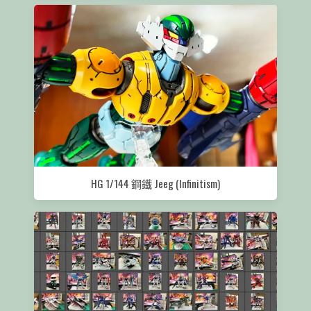
HG 1/144 鋼鐵 Jeeg (Infinitism)