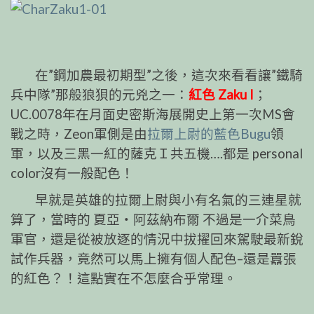
在”鋼加農最初期型”之後，這次來看看讓”鐵騎
兵中隊”那般狼狽的元兇之一：
紅色 Zaku I
；
UC.0078年在月面史密斯海展開史上第一次MS會
戰之時，Zeon軍側是由
拉爾上尉的藍色Bugu
領
軍，以及三黑一紅的薩克Ｉ共五機….都是 personal
color沒有一般配色！
早就是英雄的拉爾上尉與小有名氣的三連星就
算了，當時的 夏亞‧阿茲納布爾 不過是一介菜鳥
軍官，還是從被放逐的情況中拔擢回來駕駛最新銳
試作兵器，竟然可以馬上擁有個人配色–還是囂張
的紅色？！這點實在不怎麼合乎常理。