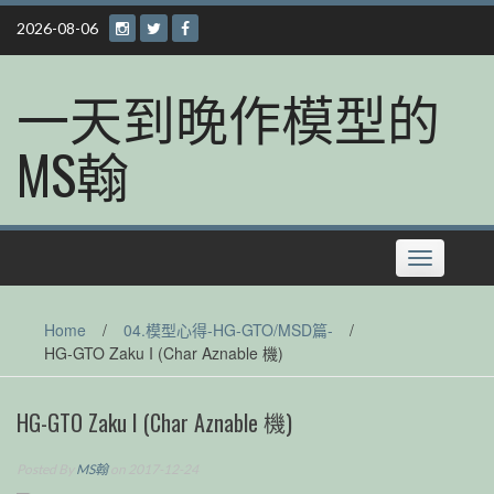
Skip
2026-08-06
to
content
一天到晚作模型的
MS翰
Toggle
navigation
Home
/
04.模型心得-HG-GTO/MSD篇-
/
HG-GTO Zaku I (Char Aznable 機)
HG-GTO Zaku I (Char Aznable 機)
Posted By
MS翰
on 2017-12-24