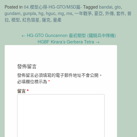
Posted in
04.模型心得-HG-GTO/MSD篇-
Tagged
bandai
,
gto
,
gundam
,
gunpla
,
hg
,
hguc
,
mg
,
ms
,
一年戰爭
,
夏亞
,
外傳
,
套件
,
普
拉
,
模型
,
紅色彗星
,
薩克
,
量產
Post
←
HG-GTO Guncannon 最初期型 (鐵騎兵中隊機)
navigation
HGBF Kirara’s Gerbera Tetra
→
發佈留言
發佈留言必須填寫的電子郵件地址不會公開。
必填欄位標示為
*
留言
*